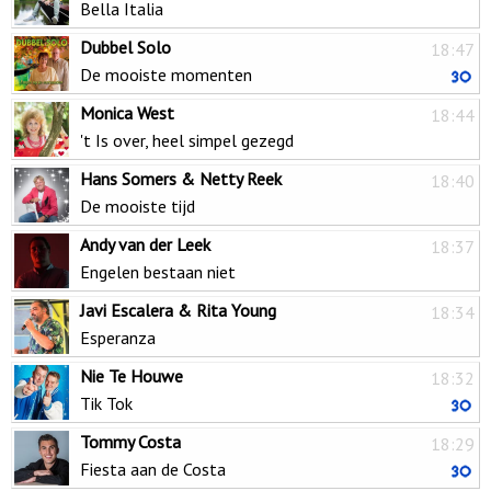
Bella Italia
Dubbel Solo
18:47
De mooiste momenten
Monica West
18:44
't Is over, heel simpel gezegd
Hans Somers & Netty Reek
18:40
De mooiste tijd
Andy van der Leek
18:37
Engelen bestaan niet
Javi Escalera & Rita Young
18:34
Esperanza
Nie Te Houwe
18:32
Tik Tok
Tommy Costa
18:29
Fiesta aan de Costa