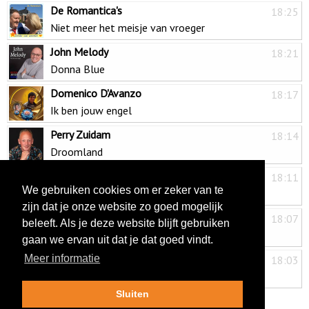
De Romantica's
18:25
Niet meer het meisje van vroeger
John Melody
18:21
Donna Blue
Domenico D'Avanzo
18:17
Ik ben jouw engel
Perry Zuidam
18:14
Droomland
Mary van Baal
18:11
We gebruiken cookies om er zeker van te
Jij blijft bij mij
zijn dat je onze website zo goed mogelijk
Britt Harks
18:07
beleeft. Als je deze website blijft gebruiken
Sterker dan ooit
gaan we ervan uit dat je dat goed vindt.
Faiman
Meer informatie
18:03
Zonsondergangen
Sluiten