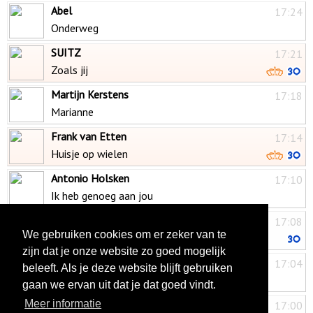
Abel
17:24
Onderweg
SUITZ
17:21
Zoals jij
Martijn Kerstens
17:18
Marianne
Frank van Etten
17:14
Huisje op wielen
Antonio Holsken
17:10
Ik heb genoeg aan jou
Nie Te Houwe
17:08
We gebruiken cookies om er zeker van te
Tik Tok
zijn dat je onze website zo goed mogelijk
Corry Konings
17:04
beleeft. Als je deze website blijft gebruiken
Mooi was die tijd
gaan we ervan uit dat je dat goed vindt.
Rob Zorn
Meer informatie
17:00