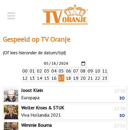
Gespeeld op TV Oranje
(Of kies hieronder de datum/tijd)
00
01
02
03
04
05
06
07
08
09
10
11
12
13
14
15
16
17
18
19
20
21
22
23
Joost Klein
17:58
Europapa
Wolter Kroes & STUK
17:56
Viva Hollandia 2021
Wimmie Bouma
17:51