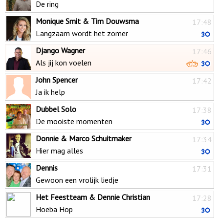
De ring
Monique Smit & Tim Douwsma
17:48
Langzaam wordt het zomer
Django Wagner
17:46
Als jij kon voelen
John Spencer
17:42
Ja ik help
Dubbel Solo
17:38
De mooiste momenten
Donnie & Marco Schuitmaker
17:34
Hier mag alles
Dennis
17:31
Gewoon een vrolijk liedje
Het Feestteam & Dennie Christian
17:28
Hoeba Hop