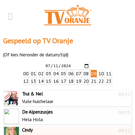
Gespeeld op TV Oranje
(Of kies hieronder de datum/tijd)
00
01
02
03
04
05
06
07
08
09
10
11
12
13
14
15
16
17
18
19
20
21
22
23
Trui & Nel
09:57
Vuile huichelaar
De Alpenzusjes
09:55
Hela Hola
Cindy
09:52