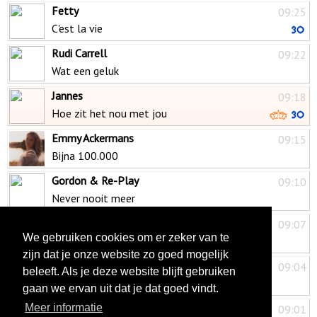
Fetty
09:25
C'est la vie
Rudi Carrell
09:22
Wat een geluk
Jannes
09:18
Hoe zit het nou met jou
Emmy Ackermans
09:15
Bijna 100.000
Gordon & Re-Play
09:10
Never nooit meer
Joey Hartkamp
09:07
We gebruiken cookies om er zeker van te
Hoor je m'n hart
zijn dat je onze website zo goed mogelijk
Lenie Gerrits
09:04
beleeft. Als je deze website blijft gebruiken
Mag ik jou een avondje houden
gaan we ervan uit dat je dat goed vindt.
Henk Wijngaard
Meer informatie
09:01