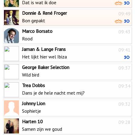
Dat is wat ik doe
Donnie & René Froger
09:49
Bon gepakt
Marco Borsato
09:43
Rood
Jaman & Lange Frans
09:41
Het lijkt hier wel Ibiza
George Baker Selection
09:37
Wild bird
Trea Dobbs
09:34
Dans je de hele nacht met mij?
Johnny Lion
09:32
Sophietje
Harten 10
09:28
Samen zijn we goud