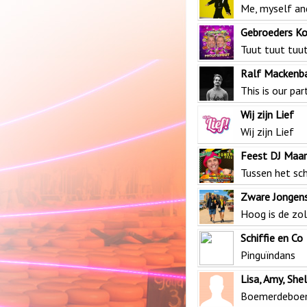
Me, myself an
Gebroeders K
Tuut tuut tuut
Ralf Mackenb
This is our par
Wij zijn Lief
Wij zijn Lief
Feest DJ Maa
Tussen het sc
Zware Jongen
Hoog is de zo
Schiffie en Co
Pinguïndans
Lisa, Amy, She
Boemerdebo