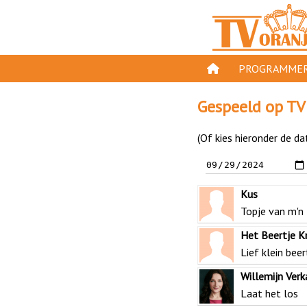
PROGRAMMER
PROGRAMMA'S
Gespeeld op TV
GESPEELD OP TV
(Of kies hieronder de da
ORANJE KROON
TV ORANJE TOP 
Kus
11 VAN ORANJE
Topje van m'n
Het Beertje K
Lief klein beer
Willemijn Verk
Laat het los