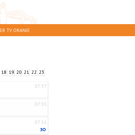
ER TV ORANJE
AR TE ZIEN
IP INSTUREN
VERTEREN
18
19
20
21
22
23
SCLAIMER
07:57
IVACY
NTACT
07:55
07:51