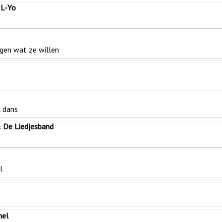
 L-Yo
gen wat ze willen
 dans
& De Liedjesband
l
hel