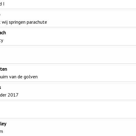
d I
o
 wij springen parachute
ach
ty
rten
huim van de golven
s
lder 2017
lley
em