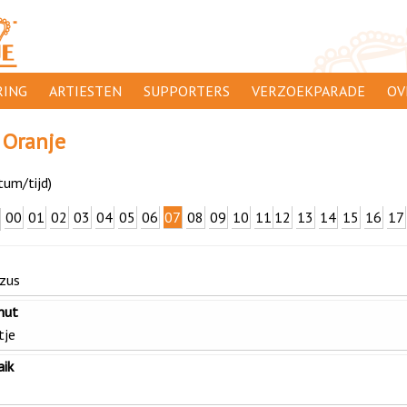
ING
ARTIESTEN
SUPPORTERS
VERZOEKPARADE
OV
SUPPORTERSACTIES
WA
 Oranje
 ORANJE
AANMELDEN
CL
tum/tijd)
AD
00
01
02
03
04
05
06
07
08
09
10
11
12
13
14
15
16
17
1000
DI
PR
 zus
CO
nut
tje
aik