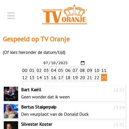
Gespeeld op TV Oranje
(Of kies hieronder de datum/tijd)
00
01
02
03
04
05
06
07
08
09
10
11
12
13
14
15
16
17
18
19
20
21
22
23
Bart Kaëll
23:57
Geen wonder dat ik ween
Bertus Staigerpaip
23:54
Den veurplaot van de Donald Duck
Silvester Koster
23:51