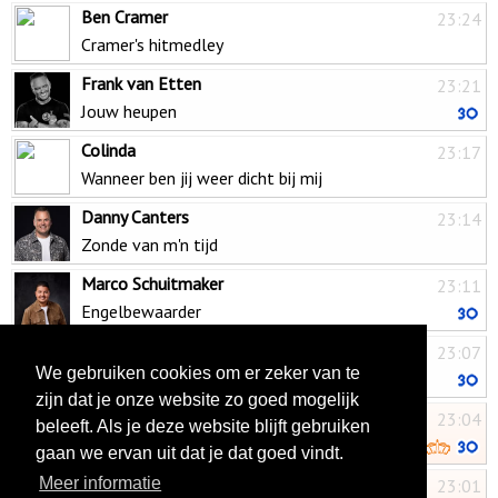
Ben Cramer
23:24
Cramer's hitmedley
Frank van Etten
23:21
Jouw heupen
Colinda
23:17
Wanneer ben jij weer dicht bij mij
Danny Canters
23:14
Zonde van m'n tijd
Marco Schuitmaker
23:11
Engelbewaarder
Jannes
23:07
We gebruiken cookies om er zeker van te
Aan het strand van Porto Rico
zijn dat je onze website zo goed mogelijk
Raymon Hermans
23:04
beleeft. Als je deze website blijft gebruiken
Geef mij maar de schuld
gaan we ervan uit dat je dat goed vindt.
Jan Smit
Meer informatie
23:01