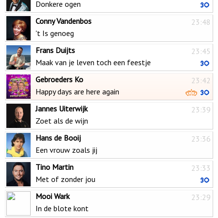
Donkere ogen
Conny Vandenbos
23:48
't Is genoeg
Frans Duijts
23:45
Maak van je leven toch een feestje
Gebroeders Ko
23:42
Happy days are here again
Jannes Uiterwijk
23:39
Zoet als de wijn
Hans de Booij
23:36
Een vrouw zoals jij
Tino Martin
23:33
Met of zonder jou
Mooi Wark
23:29
In de blote kont