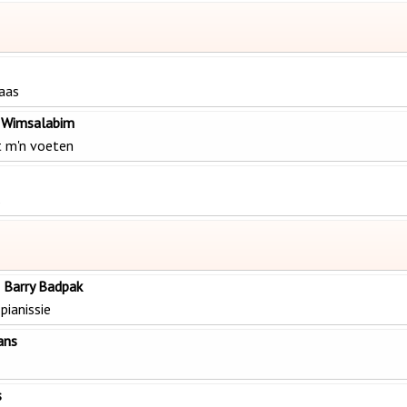
haas
 Wimsalabim
t m'n voeten
s
 Barry Badpak
pianissie
ans
s