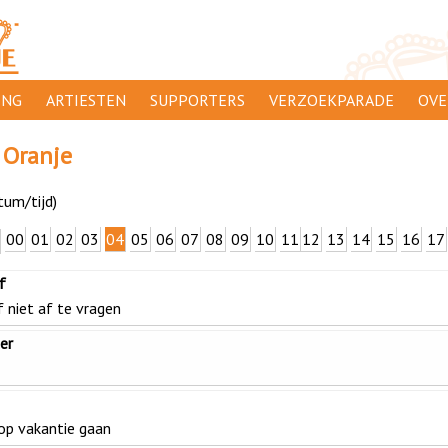
ING
ARTIESTEN
SUPPORTERS
VERZOEKPARADE
OVE
SUPPORTERSACTIES
WAAR
 Oranje
ORANJE
AANMELDEN
CLIP
tum/tijd)
ADV
00
01
02
03
04
05
06
07
08
09
10
11
12
13
14
15
16
17
000
DIS
f
PRIV
 niet af te vragen
CON
er
 op vakantie gaan