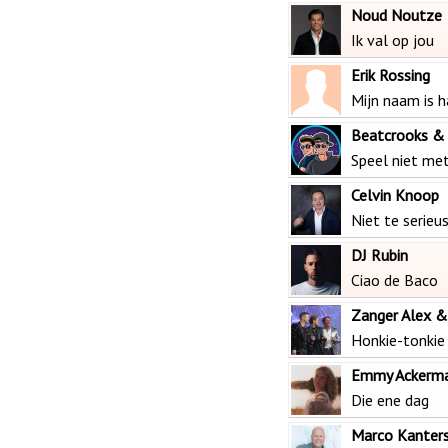
Noud Noutze
Ik val op jou
Erik Rossing
Mijn naam is 
Beatcrooks &
Speel niet me
Celvin Knoop
Niet te serieu
DJ Rubin
Ciao de Baco
Zanger Alex &
Honkie-tonkie 
Emmy Ackerm
Die ene dag
Marco Kanter