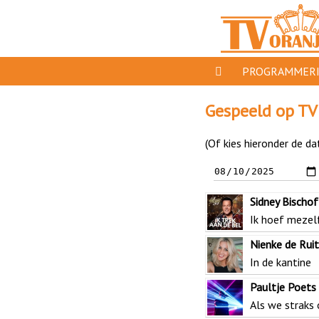
PROGRAMMER
PROGRAMMA'S
Gespeeld op TV
GESPEELD OP TV 
(Of kies hieronder de da
ORANJE KROON
TV ORANJE TOP 1
Sidney Bischof
11 VAN ORANJE
Ik hoef mezelf
Nienke de Ruit
In de kantine
Paultje Poets
Als we straks