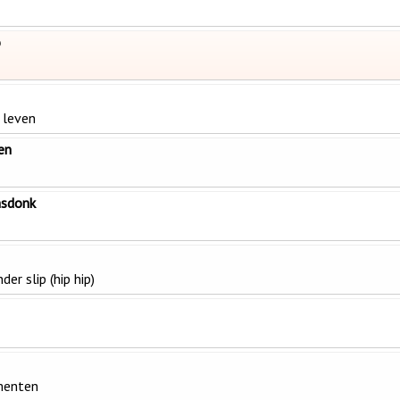
o
 leven
en
msdonk
r slip (hip hip)
menten