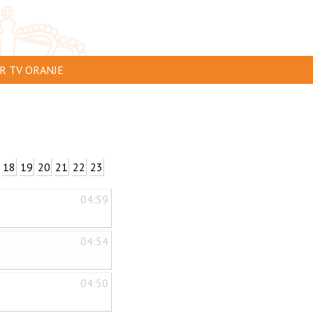
R TV ORANJE
 TE ZIEN
 INSTUREN
ERTEREN
18
19
20
21
22
23
CLAIMER
04:59
ACY
TACT
04:54
04:50