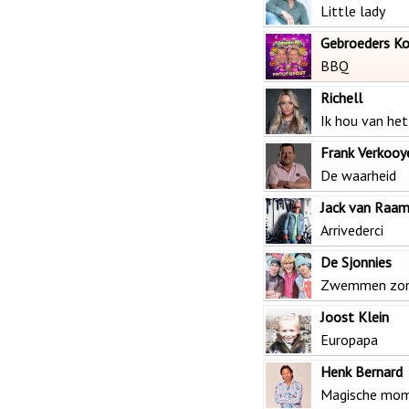
Little lady
Gebroeders K
BBQ
Richell
Ik hou van het
Frank Verkooy
De waarheid
Jack van Raa
Arrivederci
De Sjonnies
Zwemmen zonde
Joost Klein
Europapa
Henk Bernard
Magische mo