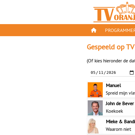
PROGRAMMER
PROGRAMMA'S
Gespeeld op TV
GESPEELD OP TV
(Of kies hieronder de da
ORANJE KROON
TV ORANJE TOP 
Manuel
11 VAN ORANJE
Spreid mijn vl
John de Bever
Koekoek
Mieke & Bandi
Waarom niet