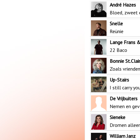
André Hazes
Bloed, zweet 
Snelle
Reünie
Lange Frans &
22 Baco
Bonnie St.Cla
Zoals vriende
Up-Stairs
I still carry yo
De Vrijbuiters
Nemen en gev
Sieneke
Dromen allee
William Janz