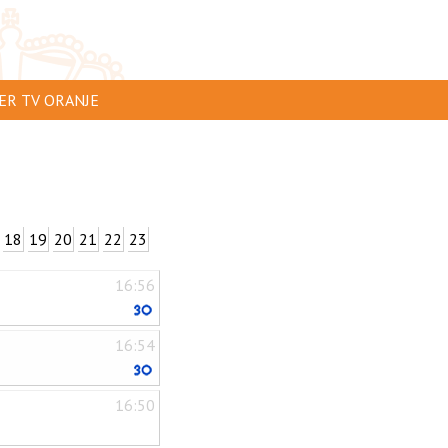
ER TV ORANJE
AR TE ZIEN
IP INSTUREN
VERTEREN
18
19
20
21
22
23
SCLAIMER
16:56
IVACY
NTACT
16:54
16:50