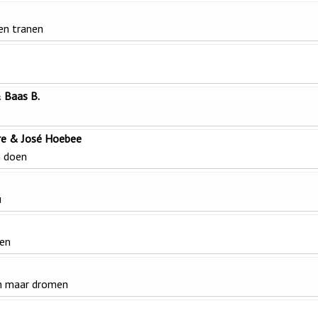
en tranen
 Baas B.
ire & José Hoebee
n doen
u
en
n maar dromen