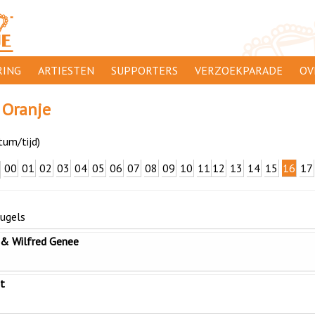
ING
ARTIESTEN
SUPPORTERS
VERZOEKPARADE
OV
SUPPORTERSACTIES
WA
 Oranje
 ORANJE
AANMELDEN
CL
tum/tijd)
AD
00
01
02
03
04
05
06
07
08
09
10
11
12
13
14
15
16
17
1000
DI
PR
eugels
CO
 & Wilfred Genee
t