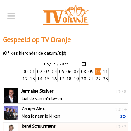
Gespeeld op TV Oranje
(Of kies hieronder de datum/tijd)
00
01
02
03
04
05
06
07
08
09
10
11
12
13
14
15
16
17
18
19
20
21
22
23
Jermaine Stuiver
10:58
Liefde van m'n leven
Zanger Alex
10:54
Mag ik naar je kijken
René Schuurmans
10:52