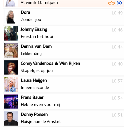
Al win ik 10 miljoen
Dora
10:49
Zonder jou
Johnny Eissing
10:46
Feest in het hooi
Dennis van Dam
10:44
Lekker ding
Conny Vandenbos & Wim Rijken
10:40
Stapelgek op jou
Laura Heijgen
10:37
In een seconde
Frans Bauer
10:34
Heb je even voor mij
Donny Ponsen
10:31
Huisje aan de Amstel