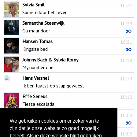
Sylvia Smit
10:27
Samen door het leven
Samantha Steenwijk
10:24
Ga maar door
Hansen Tomas
10:21
Kingsize bed
Johnny Bach & Sylvia Romy
10:18
My number one
Hans Versnel
10:14
Ik ben laatst op stap geweest
Effe Serieus
10:12
Fiesta escalada
Dikdakkers
10:08
We gebruiken cookies om er zeker van te
De nacht van vrijdag op maandag
zijn dat je onze website zo goed mogelijk
Denise Kroes
10:06
beleeft. Als je deze website blijft gebruiken