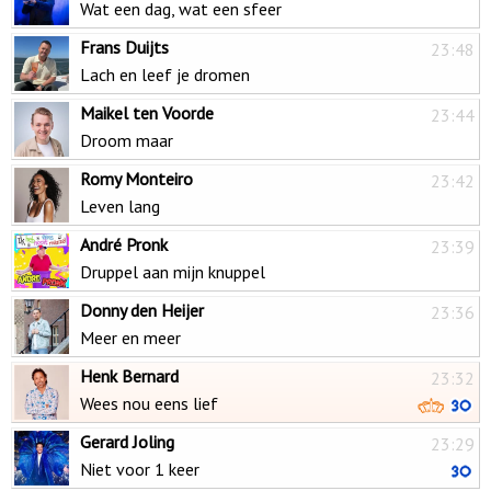
Wat een dag, wat een sfeer
Frans Duijts
23:48
Lach en leef je dromen
Maikel ten Voorde
23:44
Droom maar
Romy Monteiro
23:42
Leven lang
André Pronk
23:39
Druppel aan mijn knuppel
Donny den Heijer
23:36
Meer en meer
Henk Bernard
23:32
Wees nou eens lief
Gerard Joling
23:29
Niet voor 1 keer