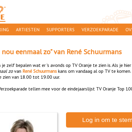
ING
ARTIESTEN
SUPPORTERS
VERZOEKPARADE
OV
SUPPORTERSACTIES
WA
n nou eenmaal zo
" van
René Schuurmans
 ORANJE
AANMELDEN
CL
je zelf bepalen wat er 's avonds op TV Oranje te zien is. Als je hier
AD
aal zo
van
René Schuurmans
kans om vandaag al op TV te komen. 
e zien van 18.00 tot 19.00 uur.
1000
DI
erzoekparade tellen mee voor de eindejaarslijst TV Oranje Top 10
PR
CO
Log in om te ste