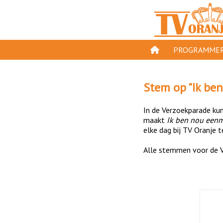
PROGRAMMER
PROGRAMMA'S
Stem op "
Ik be
GESPEELD OP TV
In de Verzoekparade kun 
ORANJE KROON
maakt
Ik ben nou eenm
elke dag bij TV Oranje t
TV ORANJE TOP 
Alle stemmen voor de V
11 VAN ORANJE