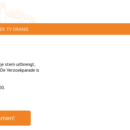
ER TV ORANJE
AR TE ZIEN
IP INSTUREN
 je stem uitbrengt,
VERTEREN
De Verzoekparade is
SCLAIMER
00.
IVACY
NTACT
mmen!