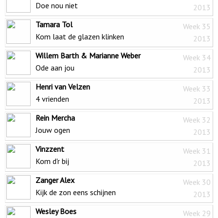
Doe nou niet
2013
Tamara Tol
Week 35
Kom laat de glazen klinken
2013
Willem Barth & Marianne Weber
Week 34
Ode aan jou
2013
Henri van Velzen
Week 33
4 vrienden
2013
Rein Mercha
Week 32
Jouw ogen
2013
Vinzzent
Week 31
Kom d'r bij
2013
Zanger Alex
Week 30
Kijk de zon eens schijnen
2013
Wesley Boes
Week 29