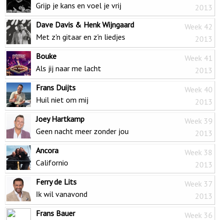
Grijp je kans en voel je vrij
2013
Dave Davis & Henk Wijngaard
Week 42
Met z'n gitaar en z'n liedjes
2013
Bouke
Week 41
Als jij naar me lacht
2013
Frans Duijts
Week 40
Huil niet om mij
2013
Joey Hartkamp
Week 39
Geen nacht meer zonder jou
2013
Ancora
Week 38
Californio
2013
Ferry de Lits
Week 37
Ik wil vanavond
2013
Frans Bauer
Week 36