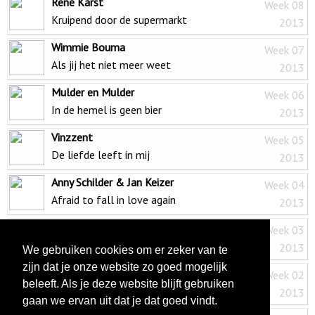
René Karst
Week 08
Kruipend door de supermarkt
2013
Wimmie Bouma
Week 07
Als jij het niet meer weet
2013
Mulder en Mulder
Week 06
In de hemel is geen bier
2013
Vinzzent
Week 05
De liefde leeft in mij
2013
Anny Schilder & Jan Keizer
Week 04
Afraid to fall in love again
2013
Rinus & Ronnie Ruysdael & Debora
Week 03
Eet veel bananen
2013
We gebruiken cookies om er zeker van te
zijn dat je onze website zo goed mogelijk
Fantasticos
Week 02
beleeft. Als je deze website blijft gebruiken
Mooi is het om op de wereld te zijn
2013
gaan we ervan uit dat je dat goed vindt.