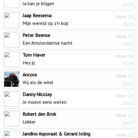
Ja kan je krijgen
2013
Jaap Reesema
Week 28
Mijn wereld op z'n kop
2013
Peter Beense
Week 27
Een Amsterdamse nacht
2013
Tom Haver
Week 26
Hey jij
2013
Ancora
Week 25
Vrij als de wind
2013
Danny Nicolay
Week 24
Je moest eens weten
2013
Robert den Brok
Week 23
Lekker
2013
Jandino Asporaat & Gerard Joling
Week 22