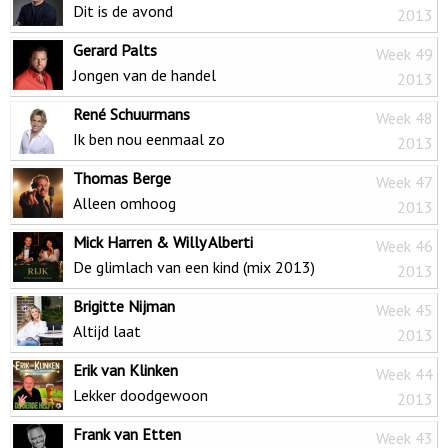
Dit is de avond
2013
Gerard Palts
Week 49
Jongen van de handel
2013
René Schuurmans
Week 48
Ik ben nou eenmaal zo
2013
Thomas Berge
Week 47
Alleen omhoog
2013
Mick Harren & Willy Alberti
Week 46
De glimlach van een kind (mix 2013)
2013
Brigitte Nijman
Week 45
Altijd laat
2013
Erik van Klinken
Week 44
Lekker doodgewoon
2013
Frank van Etten
Week 43