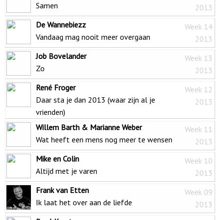
Samen
2013
De Wannebiezz
Week 14
Vandaag mag nooit meer overgaan
2013
Job Bovelander
Week 13
Zo
2013
René Froger
Week 12
Daar sta je dan 2013 (waar zijn al je
2013
vrienden)
Willem Barth & Marianne Weber
Week 11
Wat heeft een mens nog meer te wensen
2013
Mike en Colin
Week 10
Altijd met je varen
2013
Frank van Etten
Week 09
Ik laat het over aan de liefde
2013