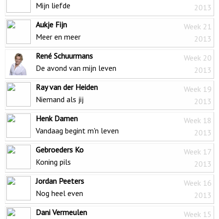
Mijn liefde
2013
Aukje Fijn
Week 21
Meer en meer
2013
René Schuurmans
Week 20
De avond van mijn leven
2013
Ray van der Heiden
Week 19
Niemand als jij
2013
Henk Damen
Week 18
Vandaag begint m'n leven
2013
Gebroeders Ko
Week 17
Koning pils
2013
Jordan Peeters
Week 16
Nog heel even
2013
Dani Vermeulen
Week 15