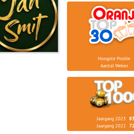
Hoogste Positie
Aantal Weken
Jaargang 2023
8
Jaargang 2022
7