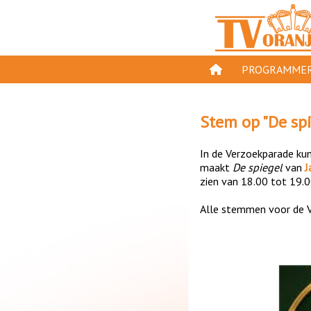
PROGRAMMER
PROGRAMMA'S
Stem op "
De sp
GESPEELD OP TV
In de Verzoekparade kun 
ORANJE KROON
maakt
De spiegel
van
J
zien van 18.00 tot 19.0
TV ORANJE TOP 
Alle stemmen voor de V
11 VAN ORANJE