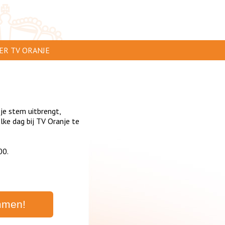
ER TV ORANJE
AR TE ZIEN
IP INSTUREN
 je stem uitbrengt,
VERTEREN
ke dag bij TV Oranje te
SCLAIMER
00.
IVACY
NTACT
mmen!