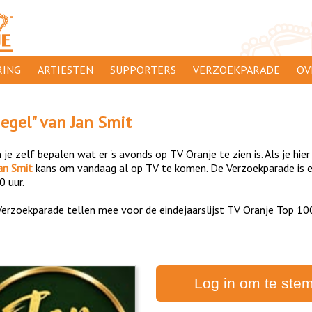
ING
ARTIESTEN
SUPPORTERS
VERZOEKPARADE
OV
SUPPORTERSACTIES
WA
iegel
" van
Jan Smit
 ORANJE
AANMELDEN
CL
je zelf bepalen wat er 's avonds op TV Oranje te zien is. Als je hier
AD
an Smit
kans om vandaag al op TV te komen. De Verzoekparade is el
0 uur.
1000
DI
erzoekparade tellen mee voor de eindejaarslijst TV Oranje Top 10
PR
CO
Log in om te ste