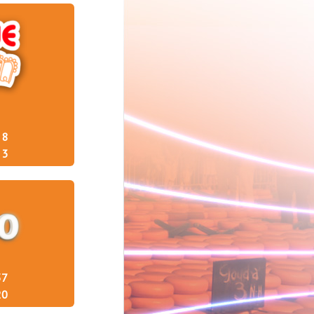
8
3
37
20