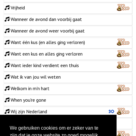
Vrijheid
Wanneer de avond dan voorbij gaat
Wanneer de avond weer voorbij gaat
Want één kus (en alles ging verloren)
Want een kus en alles ging verloren
Want ieder kind verdient een thuis
Wat ik van jou wil weten
Welkom in m'n hart
When you're gone
Wij zijn Nederland
Zeven zonden
We gebruiken cookies om er zeker van te
Zie wel hoe ik thuis kom
zijn dat je onze website zo goed mogelijk