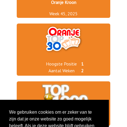
Oranje Kroon
Week 45, 2025
Hoogste Positie
1
Aantal Weken
2
We gebruiken cookies om er zeker van te
zijn dat je onze website zo goed mogelijk
Jaargang 2025
60
beleeft. Als je deze website blijft gebruiken