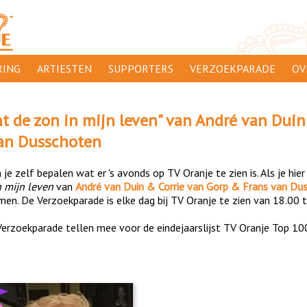
ING
ARTIESTEN
SUPPORTERS
VERZOEKPARADE
OV
SUPPORTERSACTIES
WA
nt de zon in mijn leven
" van
André van Duin
 ORANJE
AANMELDEN
CL
an Dusschoten
AD
je zelf bepalen wat er 's avonds op TV Oranje te zien is. Als je hier
1000
DI
n mijn leven
van
André van Duin & Corrie van Gorp & Frans van Du
en. De Verzoekparade is elke dag bij TV Oranje te zien van 18.00 t
PR
erzoekparade tellen mee voor de eindejaarslijst TV Oranje Top 10
CO