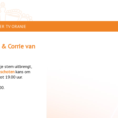
ER TV ORANJE
AR TE ZIEN
 & Corrie van
IP INSTUREN
VERTEREN
 je stem uitbrengt,
SCLAIMER
sschoten
kans om
ot 19.00 uur.
IVACY
00.
NTACT