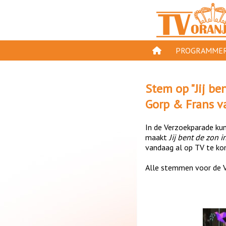
PROGRAMMER
PROGRAMMA'S
Stem op "
Jij be
GESPEELD OP TV
Gorp & Frans v
ORANJE KROON
In de Verzoekparade kun 
TV ORANJE TOP 
maakt
Jij bent de zon i
vandaag al op TV te kom
11 VAN ORANJE
Alle stemmen voor de V