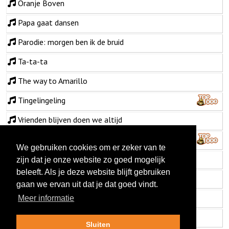
Oranje Boven
Papa gaat dansen
Parodie: morgen ben ik de bruid
Ta-ta-ta
The way to Amarillo
Tingelingeling
Vrienden blijven doen we altijd
Want het is zomer
We gebruiken cookies om er zeker van te
Willempie
zijn dat je onze website zo goed mogelijk
beleeft. Als je deze website blijft gebruiken
Willempie van Oranje
gaan we ervan uit dat je dat goed vindt.
You'll never walk alone
Meer informatie
Zomaar een lied
Sluiten