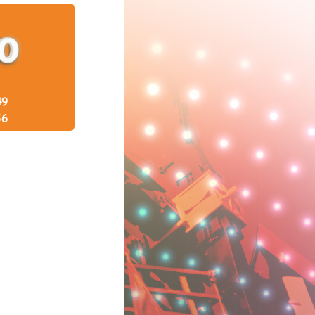
49
36