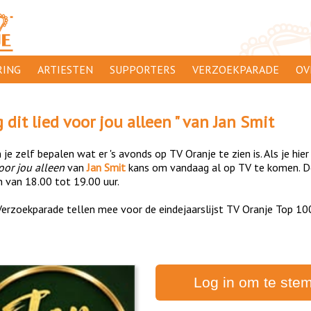
ING
ARTIESTEN
SUPPORTERS
VERZOEKPARADE
OV
SUPPORTERSACTIES
WA
g dit lied voor jou alleen
" van
Jan Smit
 ORANJE
AANMELDEN
CL
je zelf bepalen wat er 's avonds op TV Oranje te zien is. Als je hier
AD
voor jou alleen
van
Jan Smit
kans om vandaag al op TV te komen. De
n van 18.00 tot 19.00 uur.
1000
DI
erzoekparade tellen mee voor de eindejaarslijst TV Oranje Top 10
PR
CO
Log in om te ste