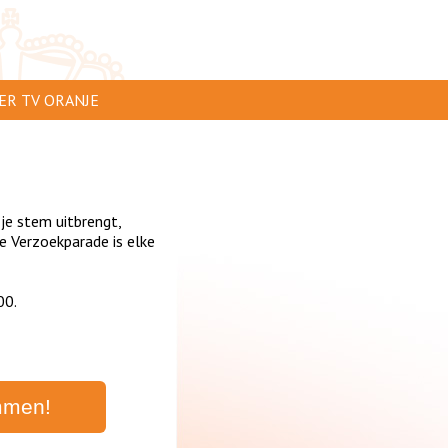
ER TV ORANJE
AR TE ZIEN
IP INSTUREN
 je stem uitbrengt,
VERTEREN
 Verzoekparade is elke
SCLAIMER
00.
IVACY
NTACT
mmen!