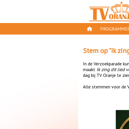
PROGRAMMER
PROGRAMMA'S
Stem op "
Ik zin
GESPEELD OP TV
In de Verzoekparade kun 
ORANJE KROON
maakt
Ik zing dit lied 
dag bij TV Oranje te zie
TV ORANJE TOP 
Alle stemmen voor de V
11 VAN ORANJE