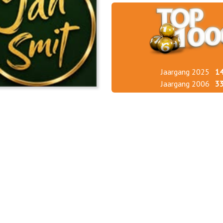
Jaargang 2025
1
Jaargang 2006
3