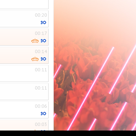
00:20
00:17
00:14
00:11
00:11
00:06
00:03