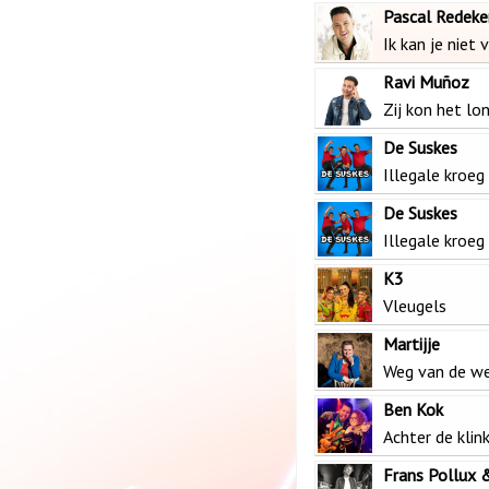
Pascal Redeke
Ik kan je niet
Ravi Muñoz
Zij kon het lo
De Suskes
Illegale kroeg
De Suskes
Illegale kroeg
K3
Vleugels
Martijje
Weg van de we
Ben Kok
Achter de klin
Frans Pollux 