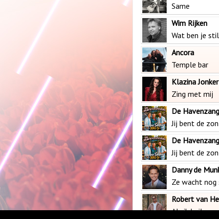
Same
Wim Rijken
Wat ben je stil
Ancora
Temple bar
Klazina Jonker
Zing met mij
De Havenzang
Jij bent de zon
De Havenzang
Jij bent de zon
Danny de Mun
Ze wacht nog 
Robert van H
Als ik huil