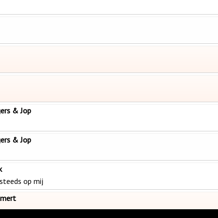
ers & Jop
ers & Jop
k
steeds op mij
emert