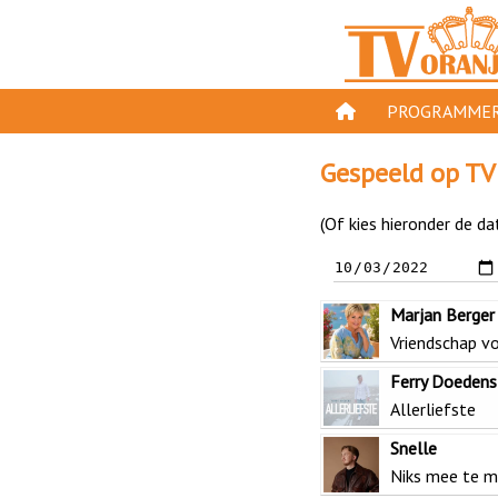
PROGRAMMER
PROGRAMMA'S
Gespeeld op TV
GESPEELD OP TV
(Of kies hieronder de da
ORANJE KROON
TV ORANJE TOP 
Marjan Berger
11 VAN ORANJE
Vriendschap v
Ferry Doedens
Allerliefste
Snelle
Niks mee te 