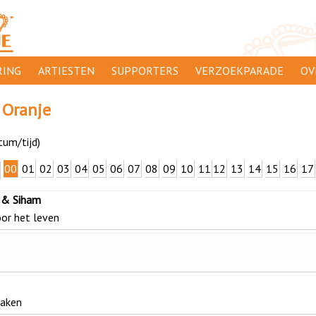
ING
ARTIESTEN
SUPPORTERS
VERZOEKPARADE
OV
SUPPORTERSACTIES
WA
 Oranje
 ORANJE
AANMELDEN
CL
tum/tijd)
AD
00
01
02
03
04
05
06
07
08
09
10
11
12
13
14
15
16
17
1000
DI
 & Siham
PR
oor het leven
CO
maken