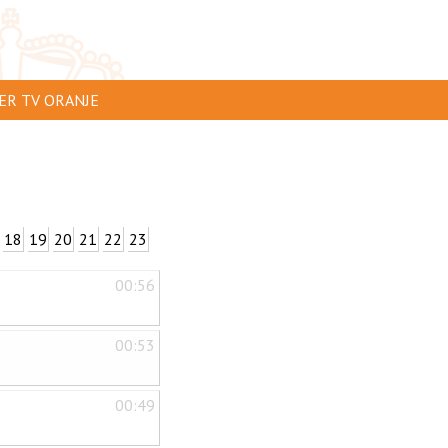
ER TV ORANJE
AR TE ZIEN
IP INSTUREN
VERTEREN
18
19
20
21
22
23
SCLAIMER
00:56
IVACY
NTACT
00:53
00:49