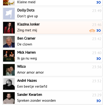
Kleine meid
Dolly Dots
23:49
Don't give up
Klazina Jonker
23:46
Zing met mij
Ben Cramer
23:42
De clown
Mick Harren
23:40
Ik ga nu weg
Wilco
23:36
Amor amor amor
André Hazes
23:32
Een beetje verliefd
Sander Kwarten
23:29
Spreken zonder woorden