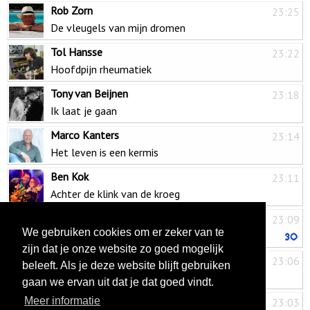
Rob Zorn
23:25
De vleugels van mijn dromen
Tol Hansse
23:22
Hoofdpijn rheumatiek
Tony van Beijnen
23:18
Ik laat je gaan
Marco Kanters
23:14
Het leven is een kermis
Ben Kok
23:11
Achter de klink van de kroeg
Billy Dans
23:09
We gebruiken cookies om er zeker van te
Jongen uit de stad
zijn dat je onze website zo goed mogelijk
Franky Falcon
23:06
beleeft. Als je deze website blijft gebruiken
Waarom
gaan we ervan uit dat je dat goed vindt.
MEAU
Meer informatie
23:03