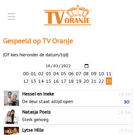
Gespeeld op TV Oranje
(Of kies hieronder de datum/tijd)
00
01
02
03
04
05
06
07
08
09
10
11
12
13
14
15
16
17
18
19
20
21
22
23
Hessel en Ineke
23:59
De deur staat altijd open
Natasja Poels
23:56
Sterk genoeg
Lytse Hille
23:52