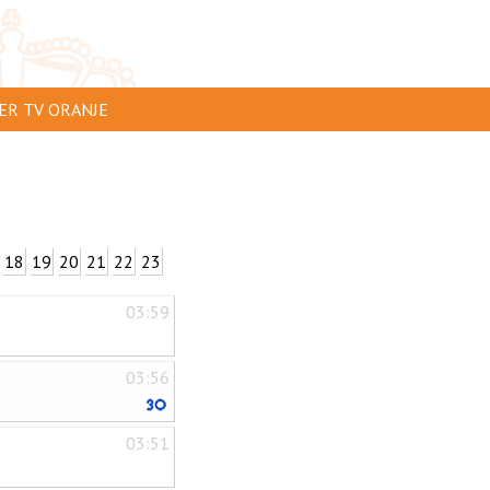
ER TV ORANJE
AR TE ZIEN
IP INSTUREN
VERTEREN
18
19
20
21
22
23
SCLAIMER
03:59
IVACY
NTACT
03:56
03:51