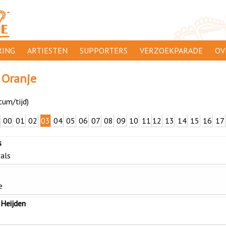
ING
ARTIESTEN
SUPPORTERS
VERZOEKPARADE
OV
SUPPORTERSACTIES
WA
 Oranje
 ORANJE
AANMELDEN
CL
tum/tijd)
AD
00
01
02
03
04
05
06
07
08
09
10
11
12
13
14
15
16
17
1000
DI
s
PR
als
CO
e
 Heijden