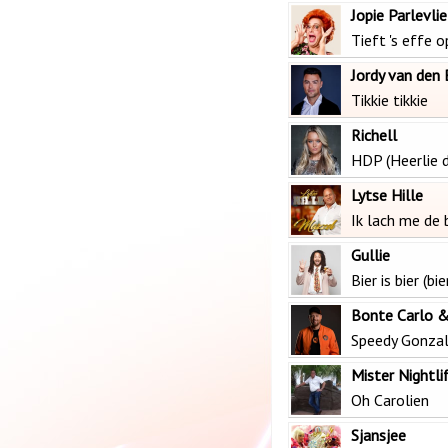
Jopie Parlevlie
Tieft 's effe 
Jordy van den
Tikkie tikkie
Richell
HDP (Heerlie d
Lytse Hille
Ik lach me de 
Gullie
Bier is bier (bie
Bonte Carlo &
Speedy Gonza
Mister Nightli
Oh Carolien
Sjansjee