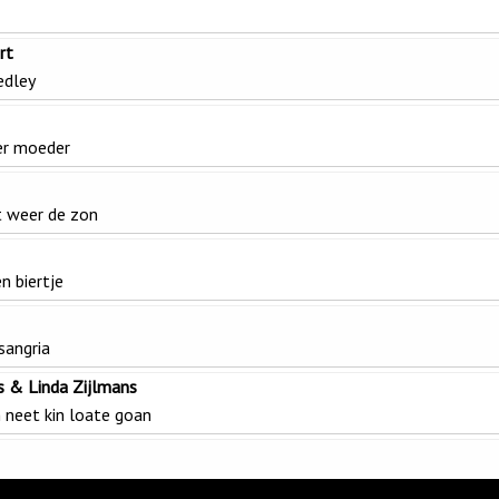
rt
edley
er moeder
t weer de zon
n biertje
sangria
 & Linda Zijlmans
h neet kin loate goan