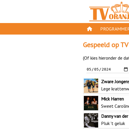
PROGRAMMER
PROGRAMMA'S
Gespeeld op TV
GESPEELD OP TV
(Of kies hieronder de da
ORANJE KROON
TV ORANJE TOP 
Zware Jongen
11 VAN ORANJE
Lege krattenw
Mick Harren
Sweet Carolin
Danny van der
Pluk 't geluk