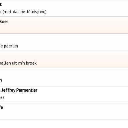
t
op (met dat pe-léurisjong)
 Boer
e peerlie)
ballen uit m'n broek
r)
 Jeffrey Parmentier
les
fe