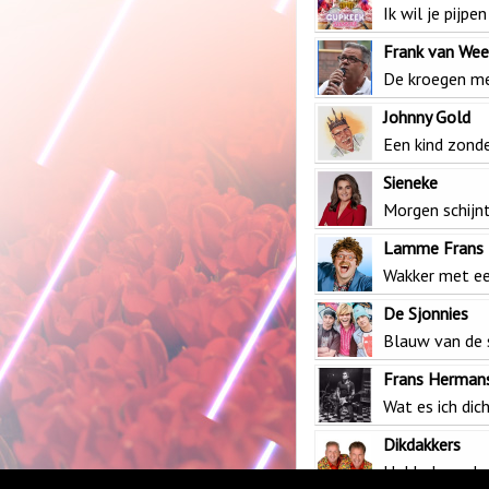
Ik wil je pijpen
Frank van Wee
De kroegen m
Johnny Gold
Een kind zond
Sieneke
Morgen schijn
Lamme Frans
Wakker met ee
De Sjonnies
Blauw van de 
Frans Hermans
Wat es ich dic
Dikdakkers
Hobbelpaard