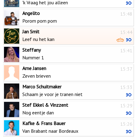
'k Vraag het jou alleen
Angelito
15:48
Porom pom pom
Jan Smit
15:44
Leef nu het kan
Steffany
15:41
Nummer 1
Arne Jansen
15:37
Zeven brieven
Marco Schuitmaker
15:33
Schaam je voor je tranen niet
Stef Ekkel & Vinzzent
15:29
Nog eentje dan
Kafke & Frans Bauer
15:26
Van Brabant naar Bordeaux