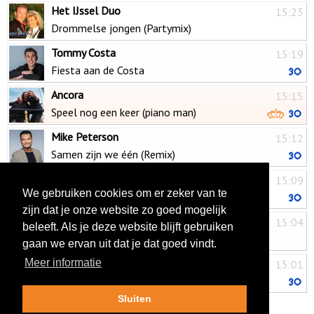
Het IJssel Duo
15:23
Drommelse jongen (Partymix)
Tommy Costa
15:19
Fiesta aan de Costa
Ancora
15:15
Speel nog een keer (piano man)
Mike Peterson
15:12
Samen zijn we één (Remix)
John de Bever
15:09
We gebruiken cookies om er zeker van te
Jij krijgt die lach niet van mijn gezicht
zijn dat je onze website zo goed mogelijk
Ruud Zeumers
15:04
beleeft. Als je deze website blijft gebruiken
Grootste ster
gaan we ervan uit dat je dat goed vindt.
Rutger van Barneveld
Meer informatie
15:01
Wie drinkt er een met mij
Sluiten