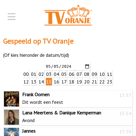
Gespeeld op TV Oranje
(Of kies hieronder de datum/tijd)
00
01
02
03
04
05
06
07
08
09
10
11
12
13
14
15
16
17
18
19
20
21
22
23
Frank Oomen
15:57
Dit wordt een feest
Lana Meertens & Danique Kemperman
15:54
Avond
Jannes
15:50