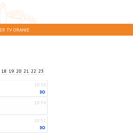
ER TV ORANJE
AR TE ZIEN
IP INSTUREN
VERTEREN
18
19
20
21
22
23
SCLAIMER
10:59
IVACY
NTACT
10:54
10:51