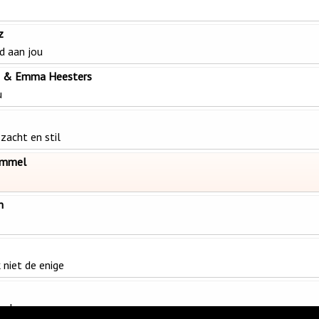
z
nd aan jou
e & Emma Heesters
u
zacht en stil
emmel
n
 niet de enige
jn leven