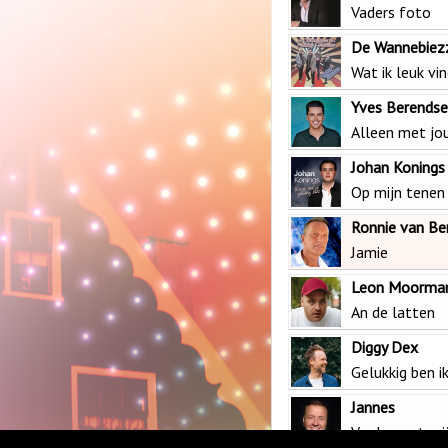
Vaders foto
De Wannebiez
Wat ik leuk vi
Yves Berends
Alleen met jo
Johan Konings
Op mijn tenen 
Ronnie van B
Jamie
Leon Moorma
An de latten
Diggy Dex
Gelukkig ben ik
Jannes
Verder met mi