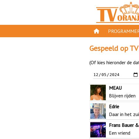
PROGRAMMER
PROGRAMMA'S
Gespeeld op TV
GESPEELD OP TV
(Of kies hieronder de da
ORANJE KROON
TV ORANJE TOP 
MEAU
11 VAN ORANJE
Blijven rijden
Edrie
Daar in het zu
Frans Bauer 
Een vriend