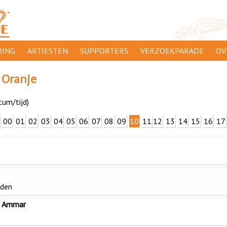
ING
ARTIESTEN
SUPPORTERS
VERZOEKPARADE
OV
SUPPORTERSACTIES
WA
 Oranje
 ORANJE
AANMELDEN
CL
tum/tijd)
AD
00
01
02
03
04
05
06
07
08
09
10
11
12
13
14
15
16
17
1000
DI
PR
CO
iden
& Ammar