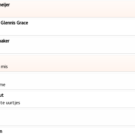
eijer
 Glennis Grace
maker
 mis
ime
ut
ste uurtjes
n