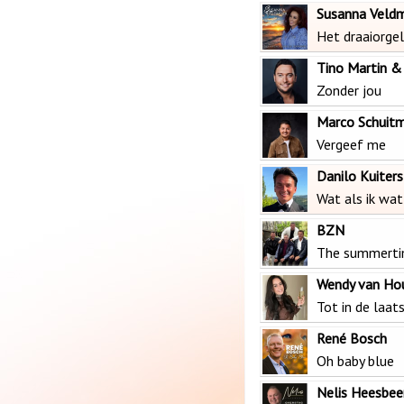
Susanna Veldm
Het draaiorgel
Tino Martin &
Zonder jou
Marco Schuit
Vergeef me
Danilo Kuiters
Wat als ik wat
BZN
The summert
Wendy van Ho
Tot in de laat
René Bosch
Oh baby blue
Nelis Heesbee