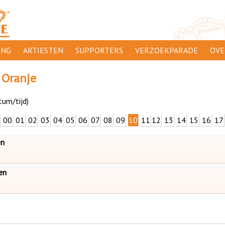
ING
ARTIESTEN
SUPPORTERS
VERZOEKPARADE
OVE
SUPPORTERSACTIES
WAAR
 Oranje
ORANJE
AANMELDEN
CLIP
tum/tijd)
ADV
00
01
02
03
04
05
06
07
08
09
10
11
12
13
14
15
16
17
000
DIS
en
PRIV
CON
en