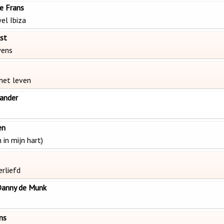
e Frans
wel Ibiza
lst
wens
 het leven
ander
en
n in mijn hart)
erliefd
Danny de Munk
ns