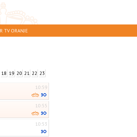
R TV ORANJE
 TE ZIEN
 INSTUREN
ERTEREN
18
19
20
21
22
23
CLAIMER
10:59
ACY
TACT
10:55
10:53