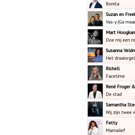
Bonita
Suzan en Free
Vas-y (Ga maar
Mart Hoogka
Doe mij een r
Susanna Veldm
Het draaiorgel
Richell
Facetime
René Froger &
De stad
Samantha Ste
Wij zijn twee 
Fetty
Mamalief