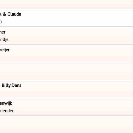
k & Claude
)
mer
ondje
eijer
 Billy Dans
enwijk
vrienden