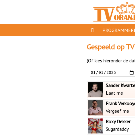
PROGRAMMER
PROGRAMMA'S
Gespeeld op TV
GESPEELD OP TV 
(Of kies hieronder de da
ORANJE KROON
TV ORANJE TOP 1
Sander Kwart
11 VAN ORANJE
Laat me
Frank Verkooy
Vergeef me
Roxy Dekker
Sugardaddy