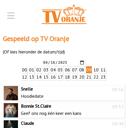
Gespeeld op TV Oranje
(Of kies hieronder de datum/tijd)
00
01
02
03
04
05
06
07
08
09
10
11
12
13
14
15
16
17
18
19
20
21
22
23
Snelle
09:56
Hoodiedate
Bonnie St.Claire
09:52
Geef ons nog één keer een kans
Claude
09:49