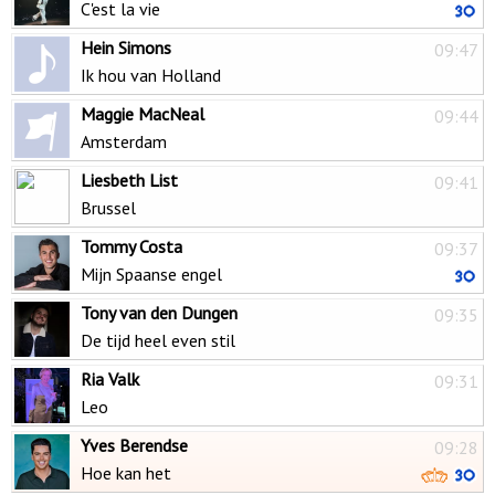
C'est la vie
Hein Simons
09:47
Ik hou van Holland
Maggie MacNeal
09:44
Amsterdam
Liesbeth List
09:41
Brussel
Tommy Costa
09:37
Mijn Spaanse engel
Tony van den Dungen
09:35
De tijd heel even stil
Ria Valk
09:31
Leo
Yves Berendse
09:28
Hoe kan het