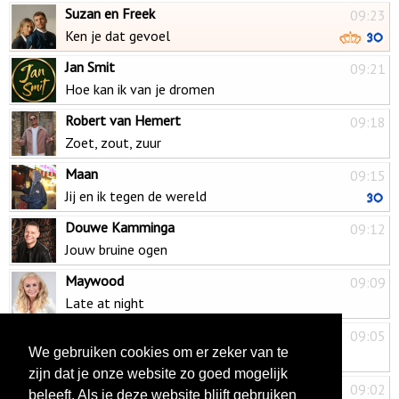
Suzan en Freek
09:23
Ken je dat gevoel
Jan Smit
09:21
Hoe kan ik van je dromen
Robert van Hemert
09:18
Zoet, zout, zuur
Maan
09:15
Jij en ik tegen de wereld
Douwe Kamminga
09:12
Jouw bruine ogen
Maywood
09:09
Late at night
Rob de Nijs
09:05
We gebruiken cookies om er zeker van te
Het werd zomer
zijn dat je onze website zo goed mogelijk
Kevin Paré
09:02
beleeft. Als je deze website blijft gebruiken