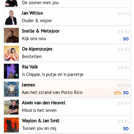
De zomer met jou
Jan Witlox
04:50
Ouder & wijzer
Snelle & Metejoor
04:47
Kijk ons nou
De Alpenzusjes
04:45
Bestellen
Ria Valk
04:42
'n Chippie, 'n putje en 'n parretje
Jannes
04:39
Aan het strand van Porto Rico
Alwin van den Heuvel
04:34
Mooi is het leven
Waylon & Jan Smit
04:31
Tussen jou en mij