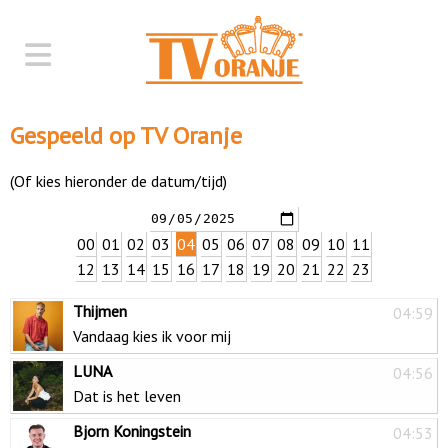
Gespeeld op TV Oranje
(Of kies hieronder de datum/tijd)
00
01
02
03
04
05
06
07
08
09
10
11
12
13
14
15
16
17
18
19
20
21
22
23
Thijmen
04:59
Vandaag kies ik voor mij
LUNA
04:56
Dat is het leven
Bjorn Koningstein
04:53