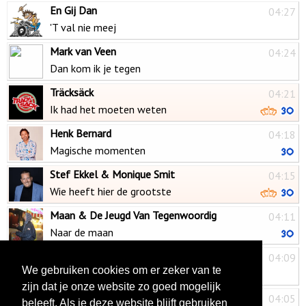
En Gij Dan
04:27
'T val nie meej
Mark van Veen
04:24
Dan kom ik je tegen
Träcksäck
04:21
Ik had het moeten weten
Henk Bernard
04:18
Magische momenten
Stef Ekkel & Monique Smit
04:15
Wie heeft hier de grootste
Maan & De Jeugd Van Tegenwoordig
04:11
Naar de maan
Jesse Jay Moor
04:09
We gebruiken cookies om er zeker van te
Onze droom
zijn dat je onze website zo goed mogelijk
Danny van Schoten
04:05
beleeft. Als je deze website blijft gebruiken