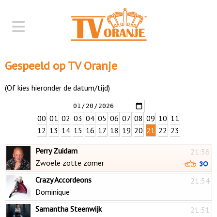
Gespeeld op TV Oranje
(Of kies hieronder de datum/tijd)
00
01
02
03
04
05
06
07
08
09
10
11
12
13
14
15
16
17
18
19
20
21
22
23
Perry Zuidam
21:56
Zwoele zotte zomer
Crazy Accordeons
21:54
Dominique
Samantha Steenwijk
21:51