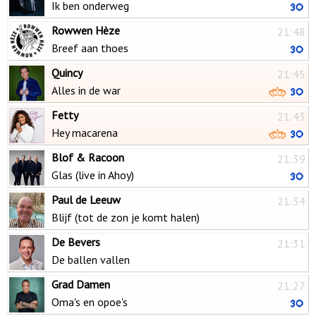
Ik ben onderweg
Rowwen Hèze
21:48
Breef aan thoes
Quincy
21:45
Alles in de war
Fetty
21:43
Hey macarena
Blof & Racoon
21:39
Glas (live in Ahoy)
Paul de Leeuw
21:34
Blijf (tot de zon je komt halen)
De Bevers
21:31
De ballen vallen
Grad Damen
21:27
Oma's en opoe's