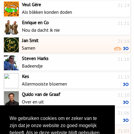
Veul Gère
21:24
Als blikken konden doden
Enrique en Co
21:21
Nou da dacht ik nie
Jan Smit
21:19
Samen
Steven Harks
21:16
Badeendje
Kes
21:13
Allermooiste bloemen
Quido van de Graaf
21:10
Over en uit
MEAU
21:06
We gebruiken cookies om er zeker van te
Stukje van mij
zijn dat je onze website zo goed mogelijk
Henk Bernard
21:03
beleeft. Als je deze website blijft gebruiken