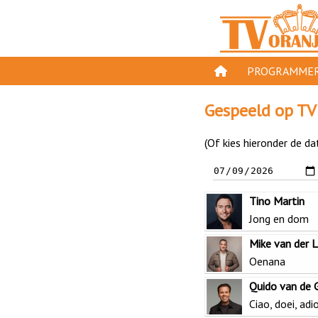
PROGRAMMER
PROGRAMMA'S
Gespeeld op TV
GESPEELD OP TV
(Of kies hieronder de da
ORANJE KROON
TV ORANJE TOP 
Tino Martin
11 VAN ORANJE
Jong en dom
Mike van der L
Oenana
Quido van de 
Ciao, doei, adi