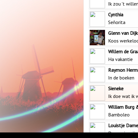
Ik zou 't will
Cynthia
Señorita
Glenn van Dijk
Koos werkelo
Willem de Gra
Ha vakantie
Raymon Herm
In de boeken
Sieneke
Ik doe wat ik 
William Burg 
Bamboleo
Louistje Dam
De zon in mijn