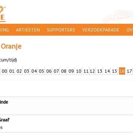
ING
ARTIESTEN
SUPPORTERS
VERZOEKPARADE
OV
SUPPORTERSACTIES
WA
 Oranje
 ORANJE
AANMELDEN
CL
tum/tijd)
AD
00
01
02
03
04
05
06
07
08
09
10
11
12
13
14
15
16
17
1000
DI
PR
CO
inde
Graaf
os