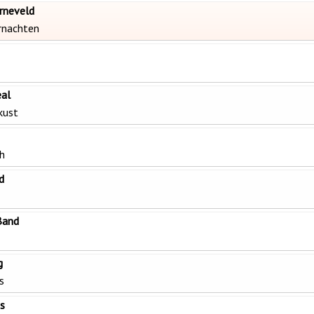
rneveld
nachten
al
kust
ch
d
Band
g
s
es