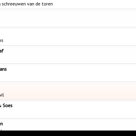
en schreeuwen van de toren
os
af
ans
wil
& Soes
en
 leven