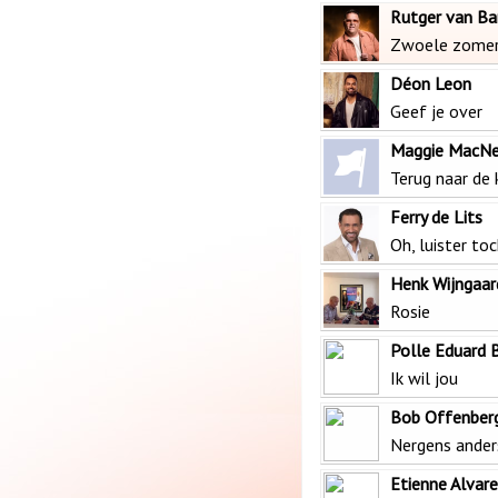
Rutger van Ba
Zwoele zomer
Déon Leon
Geef je over
Maggie MacNe
Terug naar de 
Ferry de Lits
Oh, luister to
Henk Wijngaar
Rosie
Polle Eduard 
Ik wil jou
Bob Offenber
Nergens ander
Etienne Alvar