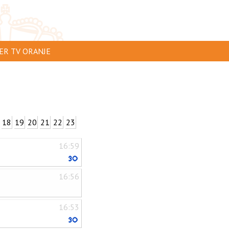
ER TV ORANJE
AR TE ZIEN
IP INSTUREN
VERTEREN
18
19
20
21
22
23
SCLAIMER
16:59
IVACY
NTACT
16:56
16:53