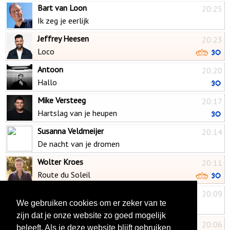
Bart van Loon
20:25
Ik zeg je eerlijk
Jeffrey Heesen
20:23
Loco
Antoon
20:20
Hallo
Mike Versteeg
20:17
Hartslag van je heupen
Susanna Veldmeijer
20:14
De nacht van je dromen
Wolter Kroes
20:11
Route du Soleil
Paul Sinha
20:09
We gebruiken cookies om er zeker van te
Dromen
zijn dat je onze website zo goed mogelijk
Ronnie van Bemmel
20:06
beleeft. Als je deze website blijft gebruiken