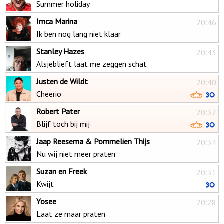
Summer holiday
Imca Marina
20:46
Ik ben nog lang niet klaar
Stanley Hazes
20:43
Alsjeblieft laat me zeggen schat
Justen de Wildt
20:40
Cheerio
Robert Pater
20:37
Blijf toch bij mij
Jaap Reesema & Pommelien Thijs
20:34
Nu wij niet meer praten
Suzan en Freek
20:31
Kwijt
Yosee
20:28
Laat ze maar praten