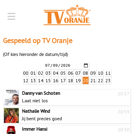
Gespeeld op TV Oranje
(Of kies hieronder de datum/tijd)
00
01
02
03
04
05
06
07
08
09
10
11
12
13
14
15
16
17
18
19
20
21
22
23
Danny van Schoten
20:57
Laat niet los
Nathalie Wind
20:53
Jij bent precies goed
Immer Hansi
20:50