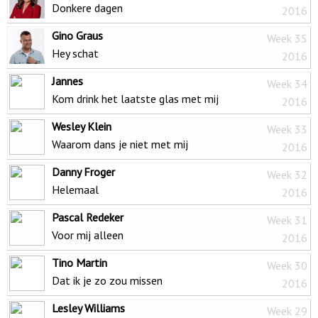
Donkere dagen
2016
Gino Graus
Week 35
Hey schat
2016
Jannes
Week 34
Kom drink het laatste glas met mij
2016
Wesley Klein
Week 33
Waarom dans je niet met mij
2016
Danny Froger
Week 32
Helemaal
2016
Pascal Redeker
Week 31
Voor mij alleen
2016
Tino Martin
Week 30
Dat ik je zo zou missen
2016
Lesley Williams
Week 29