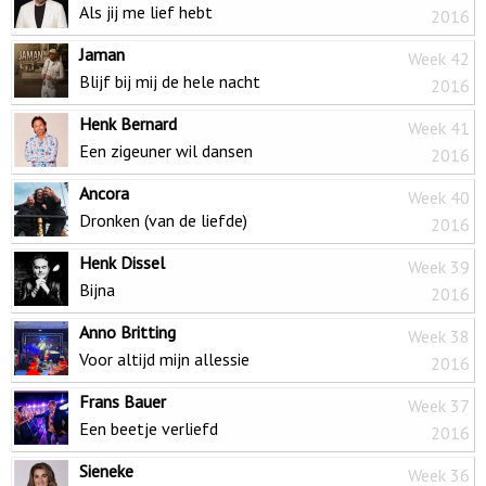
Als jij me lief hebt
2016
Jaman
Week 42
Blijf bij mij de hele nacht
2016
Henk Bernard
Week 41
Een zigeuner wil dansen
2016
Ancora
Week 40
Dronken (van de liefde)
2016
Henk Dissel
Week 39
Bijna
2016
Anno Britting
Week 38
Voor altijd mijn allessie
2016
Frans Bauer
Week 37
Een beetje verliefd
2016
Sieneke
Week 36