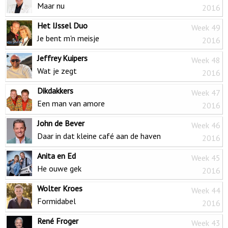
Maar nu
2016
Het IJssel Duo
Week 49
Je bent m'n meisje
2016
Jeffrey Kuipers
Week 48
Wat je zegt
2016
Dikdakkers
Week 47
Een man van amore
2016
John de Bever
Week 46
Daar in dat kleine café aan de haven
2016
Anita en Ed
Week 45
He ouwe gek
2016
Wolter Kroes
Week 44
Formidabel
2016
René Froger
Week 43