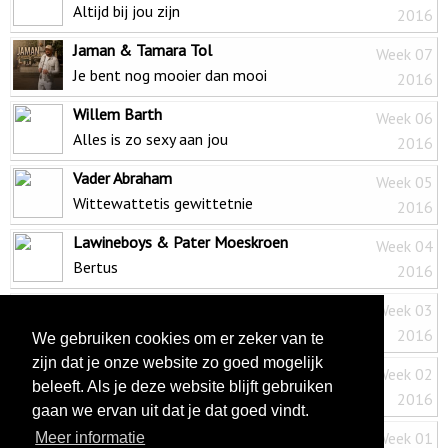
Altijd bij jou zijn
2016
Jaman & Tamara Tol
Week 07
Je bent nog mooier dan mooi
2016
Willem Barth
Week 06
Alles is zo sexy aan jou
2016
Vader Abraham
Week 05
Wittewattetis gewittetnie
2016
Lawineboys & Pater Moeskroen
Week 04
Bertus
2016
René Karst & DJ Bart
Week 03
Hollanders
2016
We gebruiken cookies om er zeker van te
zijn dat je onze website zo goed mogelijk
Belinda Kinnaer
Week 02
beleeft. Als je deze website blijft gebruiken
Neem je leven
2016
gaan we ervan uit dat je dat goed vindt.
Jamie
Week 01
Meer informatie