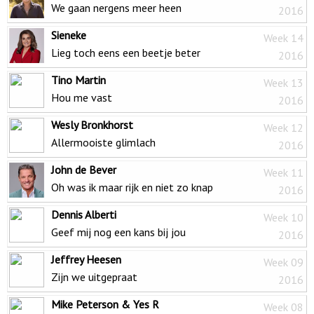
We gaan nergens meer heen
2016
Sieneke
Week 14
Lieg toch eens een beetje beter
2016
Tino Martin
Week 13
Hou me vast
2016
Wesly Bronkhorst
Week 12
Allermooiste glimlach
2016
John de Bever
Week 11
Oh was ik maar rijk en niet zo knap
2016
Dennis Alberti
Week 10
Geef mij nog een kans bij jou
2016
Jeffrey Heesen
Week 09
Zijn we uitgepraat
2016
Mike Peterson & Yes R
Week 08