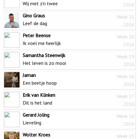
Wij met z'n twee
2016
Gino Graus
Week 21
Leef de dag
2016
Peter Beense
Week 20
Ik voel me heerlijk
2016
Samantha Steenwijk
Week 19
Het leven is zo mooi
2016
Jaman
Week 18
Een beetje hoop
2016
Erik van Klinken
Week 17
Dit is het land
2016
Gerard Joling
Week 16
Lieveling
2016
Wolter Kroes
Week 15