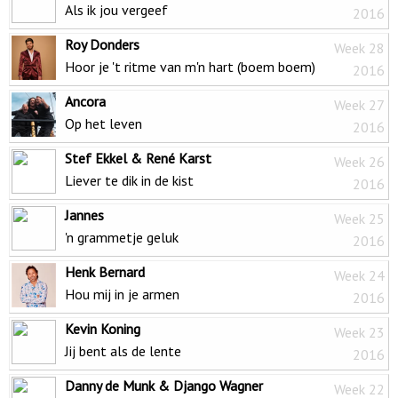
Als ik jou vergeef
2016
Roy Donders
Week 28
Hoor je 't ritme van m'n hart (boem boem)
2016
Ancora
Week 27
Op het leven
2016
Stef Ekkel & René Karst
Week 26
Liever te dik in de kist
2016
Jannes
Week 25
'n grammetje geluk
2016
Henk Bernard
Week 24
Hou mij in je armen
2016
Kevin Koning
Week 23
Jij bent als de lente
2016
Danny de Munk & Django Wagner
Week 22