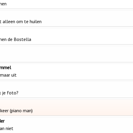
nen
et alleen om te huilen
men de Bostella
emmel
 maar uit
k je foto?
keer (piano man)
der
an niet