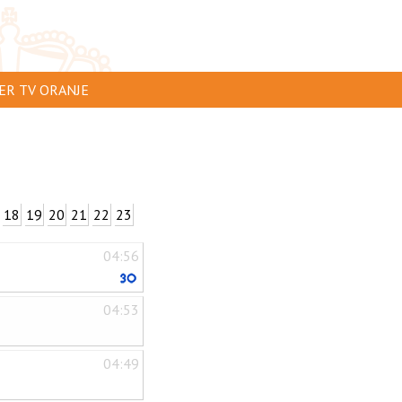
ER TV ORANJE
AR TE ZIEN
IP INSTUREN
VERTEREN
18
19
20
21
22
23
SCLAIMER
04:56
IVACY
NTACT
04:53
04:49