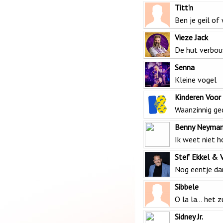
Titt'n
Ben je geil of 
Vieze Jack
De hut verbo
Senna
Kleine vogel
Kinderen Voor
Waanzinnig g
Benny Neyma
Ik weet niet h
Stef Ekkel & 
Nog eentje da
Sibbele
O la la... het 
Sidney Jr.