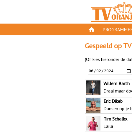
PROGRAMMER
PROGRAMMA'S
Gespeeld op TV
GESPEELD OP TV
(Of kies hieronder de da
ORANJE KROON
TV ORANJE TOP 
Willem Barth
11 VAN ORANJE
Draai maar do
Eric Dikeb
Dansen op je b
Tim Schalkx
Laila