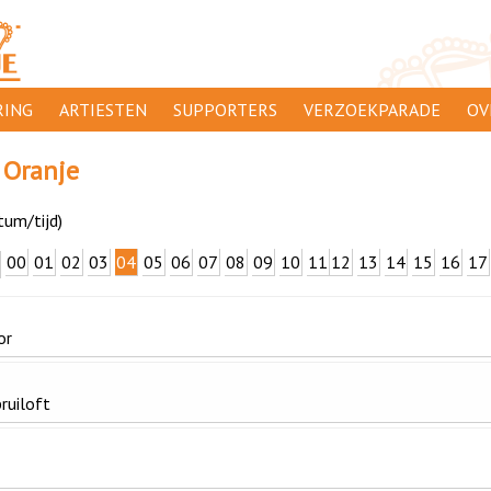
ING
ARTIESTEN
SUPPORTERS
VERZOEKPARADE
OV
SUPPORTERSACTIES
WA
 Oranje
 ORANJE
AANMELDEN
CL
tum/tijd)
AD
00
01
02
03
04
05
06
07
08
09
10
11
12
13
14
15
16
17
1000
DI
PR
or
CO
ruiloft