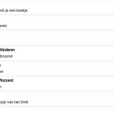
wil je een koekje
uwen
 Kinderen
edroomd
n
oe
Vinzzent
n
zusje van Jan Smit