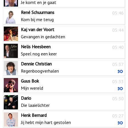
Je komt en je gaat
René Schuurmans
05:46
Kom bij me terug
Kaj van der Voort
05:44
Gevangen in gedachten
Nelis Heesbeen
05:40
Speel nog een keer
Dennie Christian
05:37
Regenboogverhalen
Guus Bok
05:33
Mijn wereld
Dario
05:30
Die laaielichter
Henk Bernard
05:27
Jij hebt mijn hart gestolen