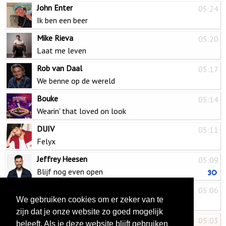
John Enter
05:24
Ik ben een beer
Mike Rieva
05:20
Laat me leven
Rob van Daal
05:17
We benne op de wereld
Bouke
05:14
Wearin' that loved on look
DUIV
05:11
Felyx
Jeffrey Heesen
05:09
Blijf nog even open
Trea Dobbs
05:06
We gebruiken cookies om er zeker van te
Dans je de hele nacht met mij?
zijn dat je onze website zo goed mogelijk
John West & Wolter Kroes
05:03
beleeft. Als je deze website blijft gebruiken