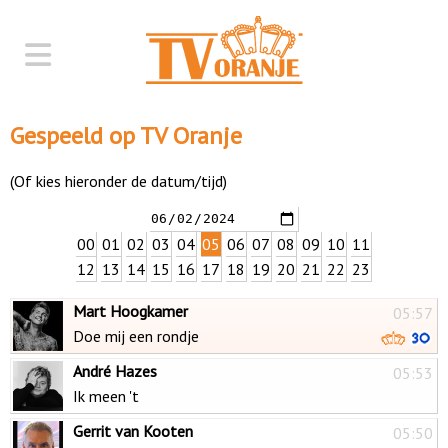
Gespeeld op TV Oranje
(Of kies hieronder de datum/tijd)
00
01
02
03
04
05
06
07
08
09
10
11
12
13
14
15
16
17
18
19
20
21
22
23
Mart Hoogkamer
05:57
Doe mij een rondje
André Hazes
05:53
Ik meen 't
Gerrit van Kooten
05:50