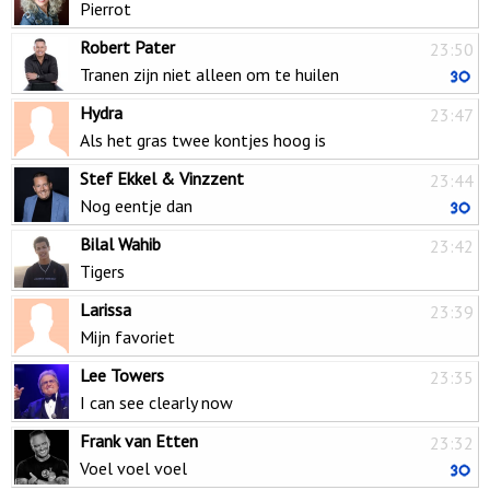
Pierrot
Robert Pater
23:50
Tranen zijn niet alleen om te huilen
Hydra
23:47
Als het gras twee kontjes hoog is
Stef Ekkel & Vinzzent
23:44
Nog eentje dan
Bilal Wahib
23:42
Tigers
Larissa
23:39
Mijn favoriet
Lee Towers
23:35
I can see clearly now
Frank van Etten
23:32
Voel voel voel