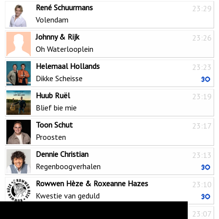
René Schuurmans
23:29
Volendam
Johnny & Rijk
23:26
Oh Waterlooplein
Helemaal Hollands
23:23
Dikke Scheisse
Huub Ruël
23:19
Blief bie mie
Toon Schut
23:17
Proosten
Dennie Christian
23:13
Regenboogverhalen
Rowwen Hèze & Roxeanne Hazes
23:10
Kwestie van geduld
Burdy
23:07