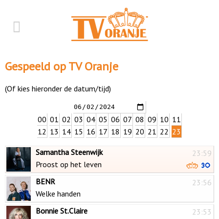
Gespeeld op TV Oranje
(Of kies hieronder de datum/tijd)
00
01
02
03
04
05
06
07
08
09
10
11
12
13
14
15
16
17
18
19
20
21
22
23
Samantha Steenwijk
23:59
Proost op het leven
BENR
23:56
Welke handen
Bonnie St.Claire
23:53