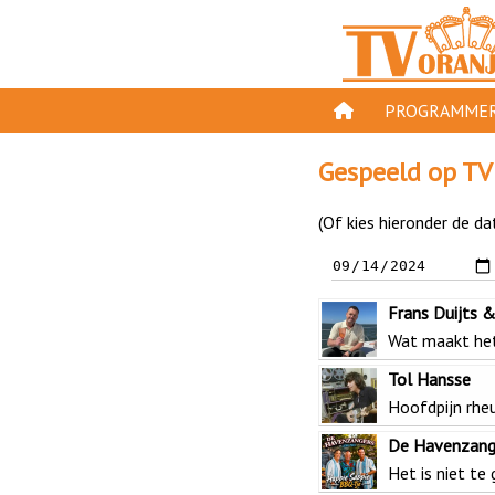
PROGRAMMER
PROGRAMMA'S
Gespeeld op TV
GESPEELD OP TV
(Of kies hieronder de da
ORANJE KROON
TV ORANJE TOP 
Frans Duijts 
11 VAN ORANJE
Wat maakt het
Tol Hansse
Hoofdpijn rhe
De Havenzang
Het is niet te