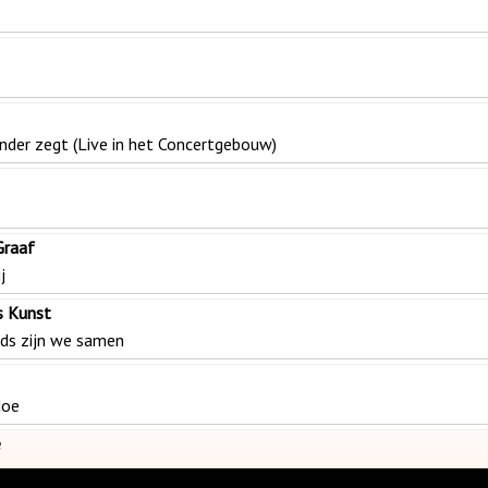
nder zegt (Live in het Concertgebouw)
Graaf
j
s Kunst
ds zijn we samen
doe
e