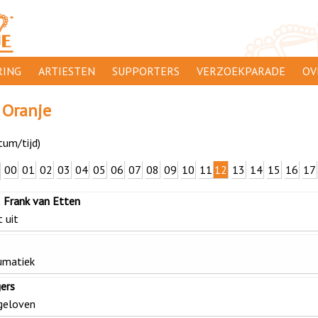
ING
ARTIESTEN
SUPPORTERS
VERZOEKPARADE
OV
SUPPORTERSACTIES
WA
 Oranje
 ORANJE
AANMELDEN
CL
tum/tijd)
AD
00
01
02
03
04
05
06
07
08
09
10
11
12
13
14
15
16
17
1000
DI
& Frank van Etten
PR
 uit
CO
umatiek
ers
 geloven