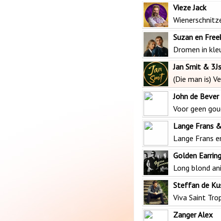
Vieze Jack
Wienerschnitz
Suzan en Free
Dromen in kle
Jan Smit & 3J
(Die man is) Ve
John de Bever
Voor geen gou
Lange Frans &
Lange Frans e
Golden Earrin
Long blond an
Steffan de Ku
Viva Saint Tro
Zanger Alex