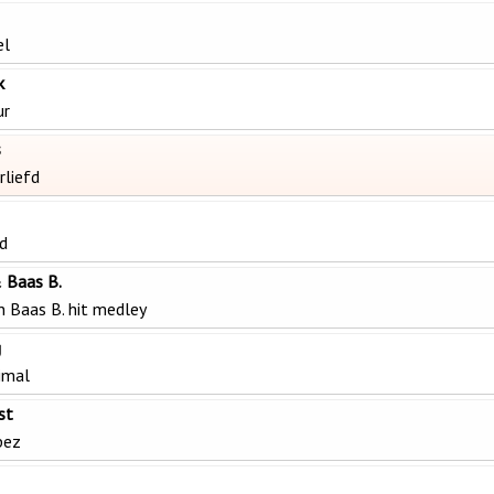
el
k
ur
s
rliefd
d
 Baas B.
n Baas B. hit medley
g
imal
st
pez