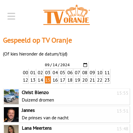
Gespeeld op TV Oranje
(Of kies hieronder de datum/tijd)
00
01
02
03
04
05
06
07
08
09
10
11
12
13
14
15
16
17
18
19
20
21
22
23
Christ Blenzo
15:55
Duizend dromen
Jannes
15:51
De prinses van de nacht
Lana Meertens
15:48