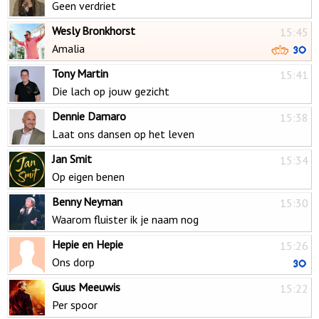
Geen verdriet
Wesly Bronkhorst
15:45
Amalia
Tony Martin
15:41
Die lach op jouw gezicht
Dennie Damaro
15:38
Laat ons dansen op het leven
Jan Smit
15:34
Op eigen benen
Benny Neyman
15:30
Waarom fluister ik je naam nog
Hepie en Hepie
15:26
Ons dorp
Guus Meeuwis
15:22
Per spoor