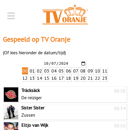
Gespeeld op TV Oranje
(Of kies hieronder de datum/tijd)
00
01
02
03
04
05
06
07
08
09
10
11
12
13
14
15
16
17
18
19
20
21
22
23
Träcksäck
00:58
De reiziger
Sister Sister
00:54
Zussen
Eltjo van Wijk
00:50