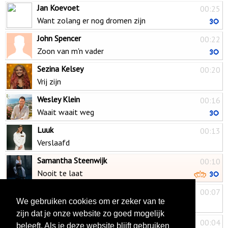
Jan Koevoet
00:25
Want zolang er nog dromen zijn
John Spencer
00:22
Zoon van m'n vader
Sezina Kelsey
00:20
Vrij zijn
Wesley Klein
00:16
Waait waait weg
Luuk
00:13
Verslaafd
Samantha Steenwijk
00:10
Nooit te laat
Robin Kroek
00:07
We gebruiken cookies om er zeker van te
Het kan 'r niet schelen
zijn dat je onze website zo goed mogelijk
Zanger Alex
00:04
beleeft. Als je deze website blijft gebruiken