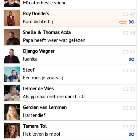
M'n allerbeste vriend
Roy Donders
00:47
Kom dichterbij
Snelle & Thomas Acda
00:44
Papa heeft weer wat gelezen
Django Wagner
00:40
Juanita
Steef
00:38
Een meisje zoals jij
Jelmer de Vries
00:35
Als jij maar met me danst 2.0
Gerdien van Lemmen
00:32
Hartendief
Tamara Tol
00:29
Het leven is mooi