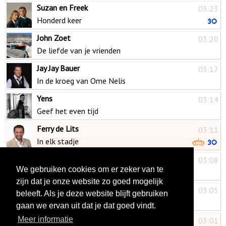
Suzan en Freek
03:23
Honderd keer
John Zoet
03:20
De liefde van je vrienden
Jay Jay Bauer
03:17
In de kroeg van Ome Nelis
Yens
03:14
Geef het even tijd
Ferry de Lits
03:11
In elk stadje
Sébastiaan
03:08
We gebruiken cookies om er zeker van te
Zoveel smaken
zijn dat je onze website zo goed mogelijk
Moreno van Oort
03:05
beleeft. Als je deze website blijft gebruiken
Iedereen die weet
gaan we ervan uit dat je dat goed vindt.
Jan Smit & 3Js
Meer informatie
03:01