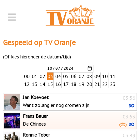
Gespeeld op TV Oranje
(Of kies hieronder de datum/tijd)
00
01
02
03
04
05
06
07
08
09
10
11
12
13
14
15
16
17
18
19
20
21
22
23
Jan Koevoet
03:56
Want zolang er nog dromen zijn
Frans Bauer
03:53
De Chinees
Ronnie Tober
03:49