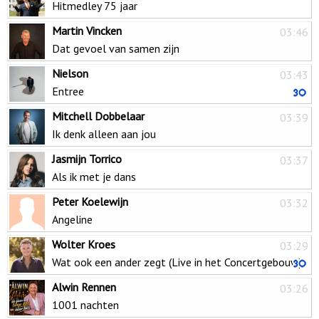
Hitmedley 75 jaar
Martin Vincken
03:46
Dat gevoel van samen zijn
Nielson
03:43
Entree
Mitchell Dobbelaar
03:39
Ik denk alleen aan jou
Jasmijn Torrico
03:37
Als ik met je dans
Peter Koelewijn
03:32
Angeline
Wolter Kroes
03:29
Wat ook een ander zegt (Live in het Concertgebouw)
Alwin Rennen
03:26
1001 nachten