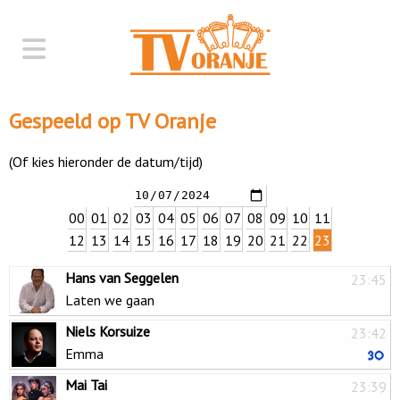
Gespeeld op TV Oranje
(Of kies hieronder de datum/tijd)
00
01
02
03
04
05
06
07
08
09
10
11
12
13
14
15
16
17
18
19
20
21
22
23
Hans van Seggelen
23:45
Laten we gaan
Niels Korsuize
23:42
Emma
Mai Tai
23:39