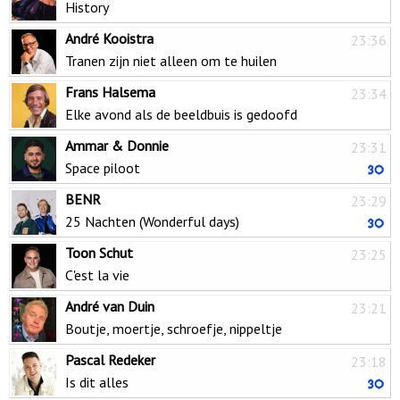
History
André Kooistra
23:36
Tranen zijn niet alleen om te huilen
Frans Halsema
23:34
Elke avond als de beeldbuis is gedoofd
Ammar & Donnie
23:31
Space piloot
BENR
23:29
25 Nachten (Wonderful days)
Toon Schut
23:25
C'est la vie
André van Duin
23:21
Boutje, moertje, schroefje, nippeltje
Pascal Redeker
23:18
Is dit alles