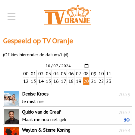
Gespeeld op TV Oranje
(Of kies hieronder de datum/tijd)
00
01
02
03
04
05
06
07
08
09
10
11
12
13
14
15
16
17
18
19
20
21
22
23
Denise Kroes
20:59
Je mist me
Quido van de Graaf
20:57
Maak me nou niet gek
Waylon & Sterre Koning
20:54