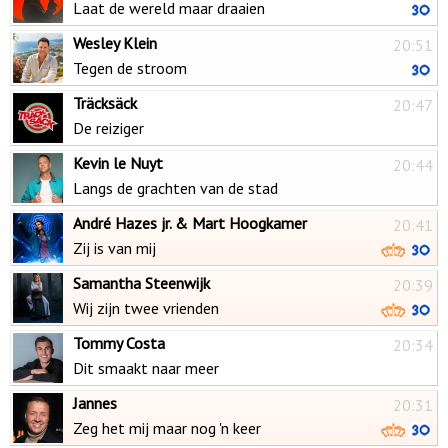
Laat de wereld maar draaien
Wesley Klein
20:51
Tegen de stroom
Träcksäck
20:47
De reiziger
Kevin le Nuyt
20:44
Langs de grachten van de stad
André Hazes jr. & Mart Hoogkamer
20:41
Zij is van mij
Samantha Steenwijk
20:39
Wij zijn twee vrienden
Tommy Costa
20:34
Dit smaakt naar meer
Jannes
20:31
Zeg het mij maar nog 'n keer