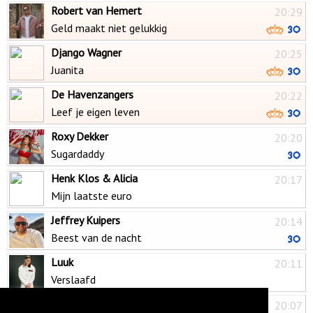
Robert van Hemert
20:29
Geld maakt niet gelukkig
Django Wagner
20:25
Juanita
De Havenzangers
20:22
Leef je eigen leven
Roxy Dekker
20:20
Sugardaddy
Henk Klos & Alicia
20:17
Mijn laatste euro
Jeffrey Kuipers
20:14
Beest van de nacht
Luuk
20:11
Verslaafd
Danny de Munk
20:07