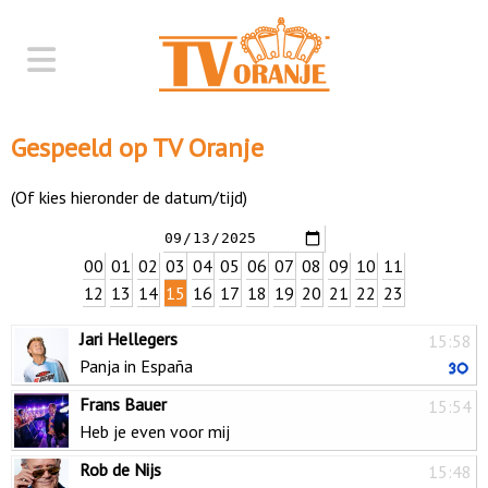
Gespeeld op TV Oranje
(Of kies hieronder de datum/tijd)
00
01
02
03
04
05
06
07
08
09
10
11
12
13
14
15
16
17
18
19
20
21
22
23
Jari Hellegers
15:58
Panja in España
Frans Bauer
15:54
Heb je even voor mij
Rob de Nijs
15:48