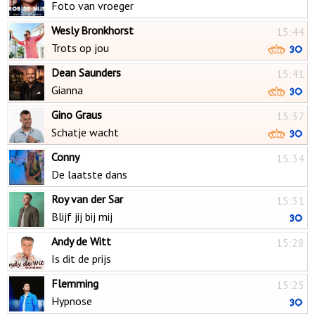
Foto van vroeger
Wesly Bronkhorst
15:44
Trots op jou
Dean Saunders
15:41
Gianna
Gino Graus
15:37
Schatje wacht
Conny
15:34
De laatste dans
Roy van der Sar
15:31
Blijf jij bij mij
Andy de Witt
15:28
Is dit de prijs
Flemming
15:25
Hypnose