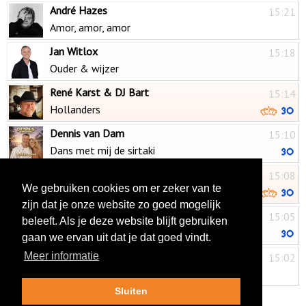
André Hazes
15:21
Amor, amor, amor
Jan Witlox
15:18
Ouder & wijzer
René Karst & DJ Bart
15:14
Hollanders
Dennis van Dam
15:10
Dans met mij de sirtaki
Gerard Joling
15:08
We gebruiken cookies om er zeker van te
Twee motten
zijn dat je onze website zo goed mogelijk
Raymon Hermans
15:05
beleeft. Als je deze website blijft gebruiken
Systeem
gaan we ervan uit dat je dat goed vindt.
Hans Somers & Netty Reek
Meer informatie
15:02
Zolang ik leef
Sluiten