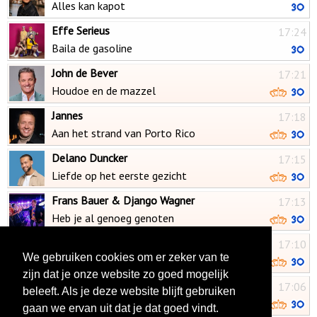
Alles kan kapot
Effe Serieus
17:24
Baila de gasoline
John de Bever
17:21
Houdoe en de mazzel
Jannes
17:18
Aan het strand van Porto Rico
Delano Duncker
17:15
Liefde op het eerste gezicht
Frans Bauer & Django Wagner
17:13
Heb je al genoeg genoten
Ferry de Lits
17:10
We gebruiken cookies om er zeker van te
Ik laat je gaan
zijn dat je onze website zo goed mogelijk
Dean Saunders
17:06
beleeft. Als je deze website blijft gebruiken
Gianna
gaan we ervan uit dat je dat goed vindt.