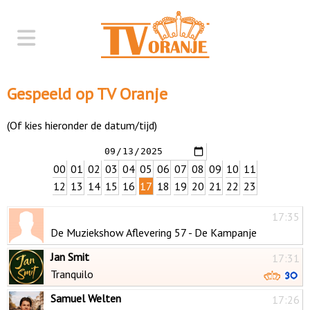
Gespeeld op TV Oranje
(Of kies hieronder de datum/tijd)
00
01
02
03
04
05
06
07
08
09
10
11
12
13
14
15
16
17
18
19
20
21
22
23
17:35
De Muziekshow Aflevering 57 - De Kampanje
Jan Smit
17:31
Tranquilo
Samuel Welten
17:26