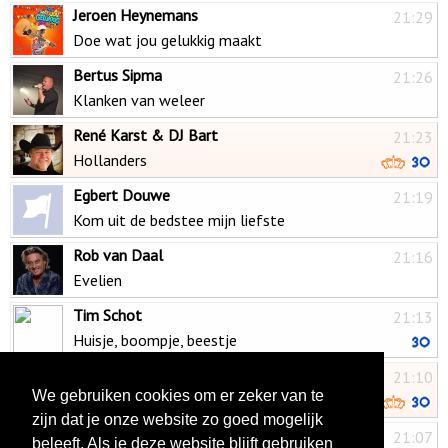
Jeroen Heynemans
21:29
Doe wat jou gelukkig maakt
Bertus Sipma
21:26
Klanken van weleer
René Karst & DJ Bart
21:23
Hollanders
Egbert Douwe
21:19
Kom uit de bedstee mijn liefste
Rob van Daal
21:16
Evelien
Tim Schot
21:13
Huisje, boompje, beestje
Samantha Steenwijk & Wolter Kroes
21:10
We gebruiken cookies om er zeker van te
Slapen doen we 's nachts
zijn dat je onze website zo goed mogelijk
Wesley van Boven
21:07
beleeft. Als je deze website blijft gebruiken