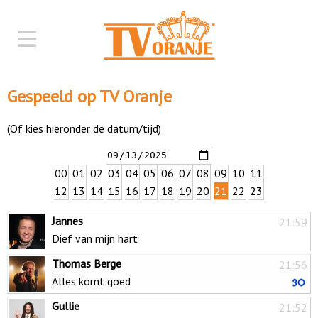
Gespeeld op TV Oranje
(Of kies hieronder de datum/tijd)
00
01
02
03
04
05
06
07
08
09
10
11
12
13
14
15
16
17
18
19
20
21
22
23
Jannes
21:59
Dief van mijn hart
Thomas Berge
21:56
Alles komt goed
Gullie
21:52