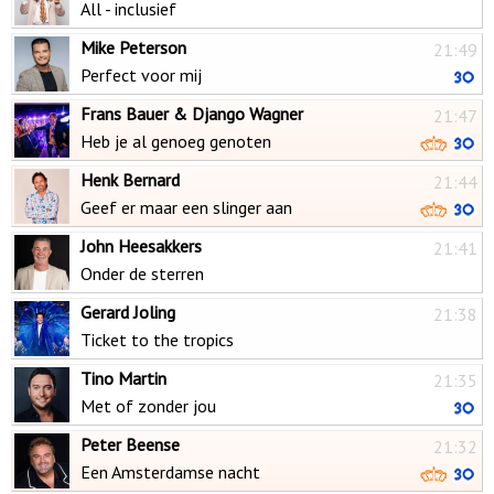
All - inclusief
Mike Peterson
21:49
Perfect voor mij
Frans Bauer & Django Wagner
21:47
Heb je al genoeg genoten
Henk Bernard
21:44
Geef er maar een slinger aan
John Heesakkers
21:41
Onder de sterren
Gerard Joling
21:38
Ticket to the tropics
Tino Martin
21:35
Met of zonder jou
Peter Beense
21:32
Een Amsterdamse nacht