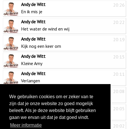
Andy de Witt
20:26
En ik mis je
Andy de Witt
20:22
Het water de wind en wij
Andy de Witt
20:19
Kijk nog een keer om
Andy de Witt
20:15
Kleine Amy
Andy de Witt
20:11
Verlangen
Andy de Witt
20:08
We gebruiken cookies om er zeker van te
Maar als de zon
zijn dat je onze website zo goed mogelijk
Andy de Witt
20:05
beleeft. Als je deze website blijft gebruiken
Een nachtje samen met jou
gaan we ervan uit dat je dat goed vindt.
Andy de Witt
Meer informatie
20:02