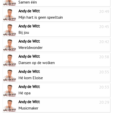
Samen één
Andy de Witt
20:49
Mijn hart is geen speeltuin
Andy de Witt
20:45
Bij jou
Andy de Witt
20:42
Wereldwonder
Andy de Witt
20:38
Dansen op de wolken
Andy de Witt
20:35
Hé kom Eloise
Andy de Witt
20:33
Hé opa
Andy de Witt
20:29
Musicmaker